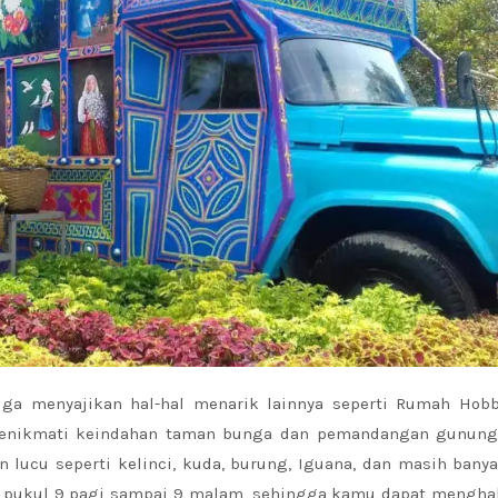
uga menyajikan hal-hal menarik lainnya seperti Rumah Hobb
menikmati keindahan taman bunga dan pemandangan gunung,
 lucu seperti kelinci, kuda, burung, Iguana, dan masih banya
i pukul 9 pagi sampai 9 malam, sehingga kamu dapat mengha