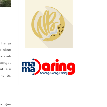
 hanya
u akan
sebuah
 sangat
t lain
na itu,
dengan