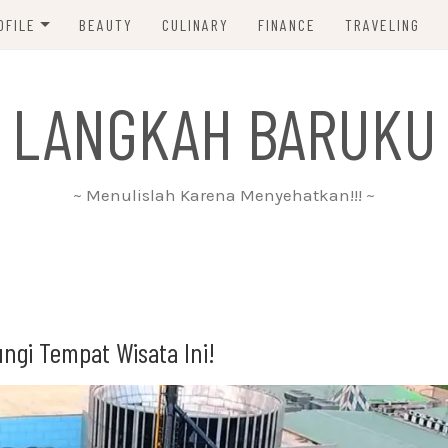
OFILE
BEAUTY
CULINARY
FINANCE
TRAVELING
ABOUT ME
 LANGKAH BARUKU
DISCLAIMER
PRIVACY POLICY
~ Menulislah Karena Menyehatkan!!! ~
PARTNERSHIP
CONTACT ME
gi Tempat Wisata Ini!