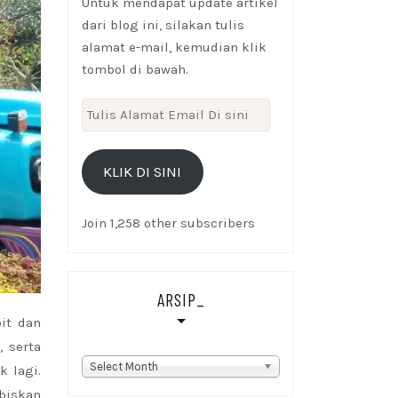
Untuk mendapat update artikel
dari blog ini, silakan tulis
alamat e-mail, kemudian klik
tombol di bawah.
Tulis
Alamat
Email
KLIK DI SINI
Di
sini
Join 1,258 other subscribers
ARSIP_
it dan
 serta
Arsip_
Select Month
k lagi.
biskan