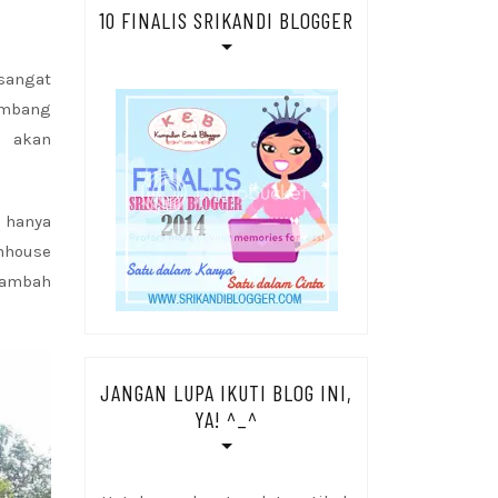
10 FINALIS SRIKANDI BLOGGER
sangat
embang
u akan
n hanya
mhouse
nambah
JANGAN LUPA IKUTI BLOG INI,
YA! ^_^