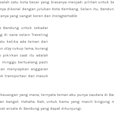
salah satu kota besar yang biasanya menjadi pilihan untuk be
nya dikenal dengan julukan Kota Kembang. Selain itu, Bandu
tanya yang sangat keren dan
Instagramable
.
ke Bandung untuk sekadar
g di sana selain Traveling
tu ketika ada teman dari
an
stay
cukup lama, kurang
 pikirkan saat itu adalah
u minggu bertualang pasti
dan menyiapkan anggaran
uk transportasi dan masuk
 keuangan yang mana, ternyata teman aku punya saudara di Ba
an banget. Hahaha. Nah, u
ntuk kamu yang masih bingung 
mpat wisata di Bandung yang dapat dikunjungi.