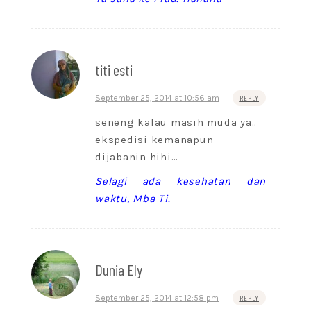
titi esti
September 25, 2014 at 10:56 am
REPLY
seneng kalau masih muda ya..
ekspedisi kemanapun
dijabanin hihi…
Selagi ada kesehatan dan
waktu, Mba Ti.
Dunia Ely
September 25, 2014 at 12:58 pm
REPLY