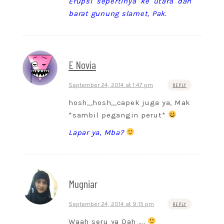
Erupsi sepertinya ke utara dan
barat gunung slamet, Pak.
E Novia
September 24, 2014 at 1:47 pm
REPLY
hosh,,,hosh,,,capek juga ya, Mak
*sambil pegangin perut*
Lapar ya, Mba?
Mugniar
September 24, 2014 at 9:15 pm
REPLY
Waah seru ya Dah ….