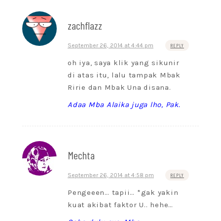
zachflazz
September 26, 2014 at 4:44 pm
REPLY
oh iya, saya klik yang sikunir
di atas itu, lalu tampak Mbak
Ririe dan Mbak Una disana.
Adaa Mba Alaika juga lho, Pak.
Mechta
September 26, 2014 at 4:58 pm
REPLY
Pengeeen… tapii… *gak yakin
kuat akibat faktor U.. hehe…