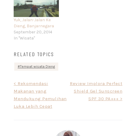
Yuk, Jalan-Jalan Ke
Dieng, Banjarnegara
September 20, 2014
In "Wisata"
RELATED TOPICS
Tempat wisata Dieng
Post
< Rekomendasi
Review Implora Perfect
Makanan yang
Shield Gel Sunscreen
navigation
Mendukung Pemulihan
SPF 30 PA+++ >
Luka Lebih Cepat