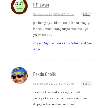
HM Zwan
September 25, 2014 at 5:12 pm
REPLY
pulangnya bisa beli kentang ya
hehe….wah,teaganya warna ijo
ya mbk???
Bisa. Tapi di Pasar. Hehehe Abu-
abu. ..
Pakde Cholik
September 26, 2014 at 5:00 am
REPLY
Tempat wisata yang indah
selayaknya dipromosikan dan
dijaga kelestarian dan