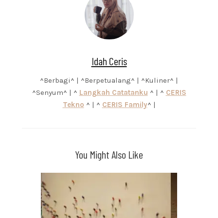
Idah Ceris
^Berbagi^ | ^Berpetualang^ | ^Kuliner^ |
^Senyum^ | ^
Langkah Catatanku
^ | ^
CERIS
Tekno
^ | ^
CERIS Family
^ |
You Might Also Like