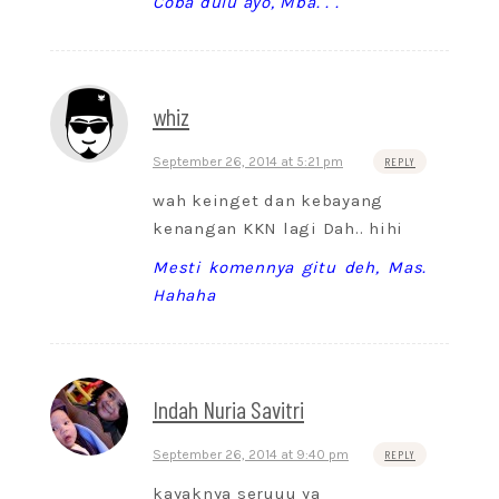
Coba dulu ayo, Mba. . .
whiz
September 26, 2014 at 5:21 pm
REPLY
wah keinget dan kebayang
kenangan KKN lagi Dah.. hihi
Mesti komennya gitu deh, Mas.
Hahaha
Indah Nuria Savitri
September 26, 2014 at 9:40 pm
REPLY
kayaknya seruuu ya