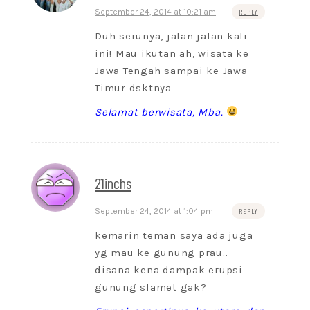
September 24, 2014 at 10:21 am
REPLY
Duh serunya, jalan jalan kali
ini! Mau ikutan ah, wisata ke
Jawa Tengah sampai ke Jawa
Timur dsktnya
Selamat berwisata, Mba.
21inchs
September 24, 2014 at 1:04 pm
REPLY
kemarin teman saya ada juga
yg mau ke gunung prau..
disana kena dampak erupsi
gunung slamet gak?