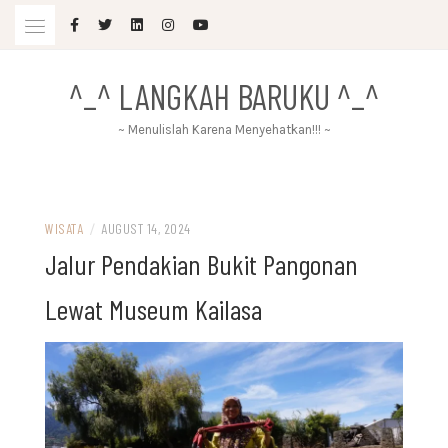
Skip
to
content
^_^ LANGKAH BARUKU ^_^
~ Menulislah Karena Menyehatkan!!! ~
WISATA
/
AUGUST 14, 2024
Jalur Pendakian Bukit Pangonan
Lewat Museum Kailasa