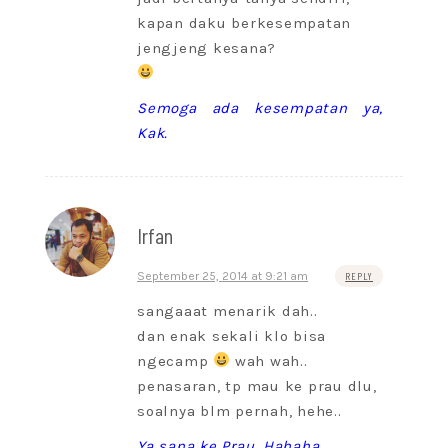
kapan daku berkesempatan
jengjeng kesana?
Semoga ada kesempatan ya,
Kak.
Irfan
September 25, 2014 at 9:21 am
REPLY
sangaaat menarik dah..
dan enak sekali klo bisa
ngecamp
wah wah..
penasaran, tp mau ke prau dlu,
soalnya blm pernah, hehe..
Ya sana ke Prau. Hahaha