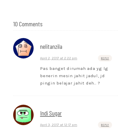
10 Comments
nelitanzila
April 2, 2017 at 2:22 pm
REPLY
Pas banget dirumah ada yg lg
benerin mesin jahit jadul, jd
pingin belajar jahit deh.. ?
Indi Sugar
April 3, 2017 at 12:17 pm
REPLY