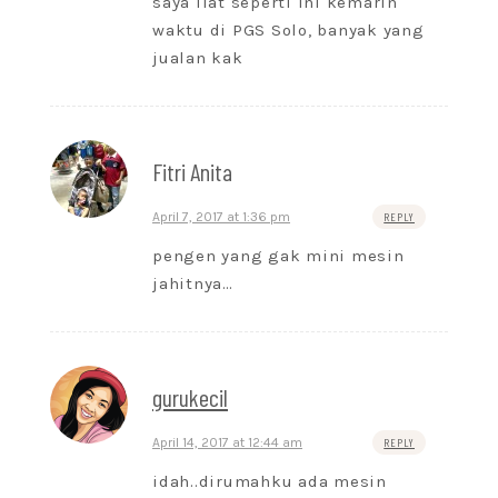
saya liat seperti ini kemarin
waktu di PGS Solo, banyak yang
jualan kak
Fitri Anita
April 7, 2017 at 1:36 pm
REPLY
pengen yang gak mini mesin
jahitnya…
gurukecil
April 14, 2017 at 12:44 am
REPLY
idah..dirumahku ada mesin