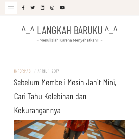
Skip
to
content
^_^ LANGKAH BARUKU ^_^
~ Menulislah Karena Menyehatkan!!! ~
INFORMASI
/
APRIL 1, 2017
Sebelum Membeli Mesin Jahit Mini,
Cari Tahu Kelebihan dan
Kekurangannya