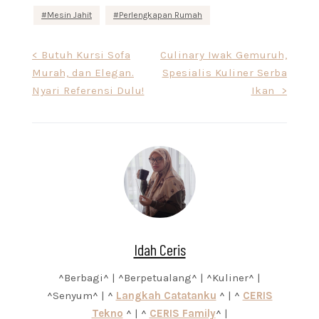
Mesin Jahit
Perlengkapan Rumah
Post
< Butuh Kursi Sofa
Culinary Iwak Gemuruh,
Murah, dan Elegan.
Spesialis Kuliner Serba
navigation
Nyari Referensi Dulu!
Ikan >
Idah Ceris
^Berbagi^ | ^Berpetualang^ | ^Kuliner^ |
^Senyum^ | ^
Langkah Catatanku
^ | ^
CERIS
Tekno
^ | ^
CERIS Family
^ |