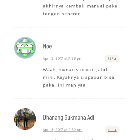
akhirnya kembali manual pake
tangan beneran..
Noe
April 3, 2017 at 7:36 pm
REPLY
Waah, menarik mesin jahit
mini. Kayaknya siapapun bisa
pakai ini mah yaa
Dhanang Sukmana Adi
April 5, 2017 at 2:32 pm
REPLY