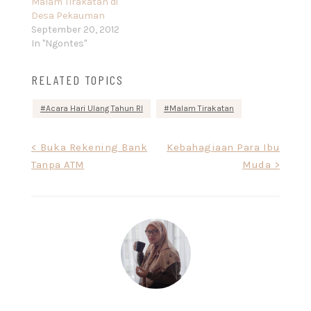
Malam Tirakatan di
Desa Pekauman
September 20, 2012
In "Ngontes"
RELATED TOPICS
Acara Hari Ulang Tahun RI
Malam Tirakatan
Post
< Buka Rekening Bank
Kebahagiaan Para Ibu
Tanpa ATM
Muda >
navigation