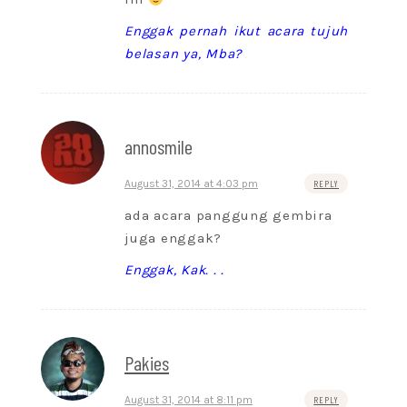
Enggak pernah ikut acara tujuh
belasan ya, Mba?
annosmile
August 31, 2014 at 4:03 pm
REPLY
ada acara panggung gembira
juga enggak?
Enggak, Kak. . .
Pakies
August 31, 2014 at 8:11 pm
REPLY