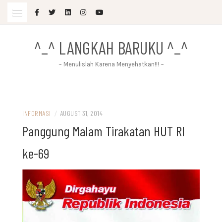
Skip
to
content
^_^ LANGKAH BARUKU ^_^
~ Menulislah Karena Menyehatkan!!! ~
INFORMASI
/
AUGUST 31, 2014
Panggung Malam Tirakatan HUT RI
ke-69