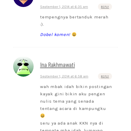
September 1, 2014 at 6:35 am
REPLY
tempengnya bertanduk merah
:).
Dobel komen!
Ina Rakhmawati
September 1, 2014 at 6:58 am
REPLY
wah mbak idah bikin postingan
kayak gini bikin aku pengen
nulis tema yang senada
tentang acara di kampungku
seru ya ada anak KKN nya di
tempate mba idah, lumayan