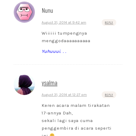
Nunu
August 31, 2014 at 9:42 am
REPLY
Wiiiiii tumpengnya
menggodaaaaaaaaaa
Yuhuuui. . .
ysalma
August 31, 2014 at 12:27 pm
REPLY
Keren acara malam tirakatan
17-annya Dah,
sekali lagi saya cuma
penggembira di acara seperti
ini