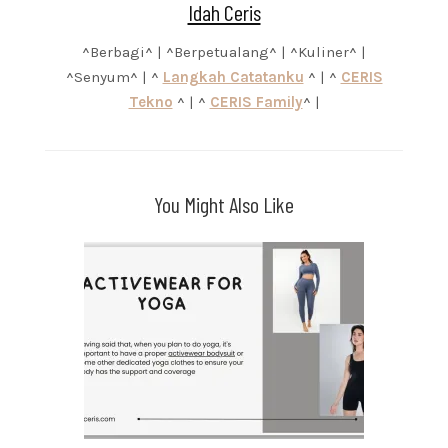
Idah Ceris
^Berbagi^ | ^Berpetualang^ | ^Kuliner^ |
^Senyum^ | ^
Langkah Catatanku
^ | ^
CERIS
Tekno
^ | ^
CERIS Family
^ |
You Might Also Like