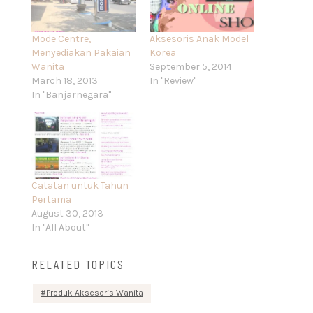
Mode Centre,
Aksesoris Anak Model
Menyediakan Pakaian
Korea
Wanita
September 5, 2014
March 18, 2013
In "Review"
In "Banjarnegara"
Catatan untuk Tahun
Pertama
August 30, 2013
In "All About"
RELATED TOPICS
Produk Aksesoris Wanita