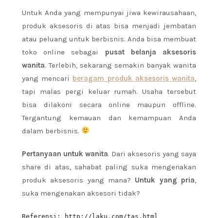
Untuk Anda yang mempunyai jiwa kewirausahaan,
produk aksesoris di atas bisa menjadi jembatan
atau peluang untuk berbisnis. Anda bisa membuat
toko online sebagai
pusat belanja aksesoris
wanita
. Terlebih, sekarang semakin banyak wanita
yang mencari
beragam produk aksesoris wanita
,
tapi malas pergi keluar rumah. Usaha tersebut
bisa dilakoni secara online maupun offline.
Tergantung kemauan dan kemampuan Anda
dalam berbisnis.
Pertanyaan untuk wanita
. Dari aksesoris yang saya
share di atas, sahabat paling suka mengenakan
produk aksesoris yang mana?
Untuk yang pria
,
suka mengenakan aksesori tidak?
Referensi: http://laku.com/tas.html