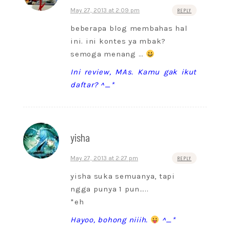
May 27, 2013 at 2:09 pm
REPLY
beberapa blog membahas hal
ini. ini kontes ya mbak?
semoga menang …
Ini review, MAs. Kamu gak ikut
daftar? ^_*
yisha
May 27, 2013 at 2:27 pm
REPLY
yisha suka semuanya, tapi
ngga punya 1 pun…..
*eh
Hayoo, bohong niiih.
^_*