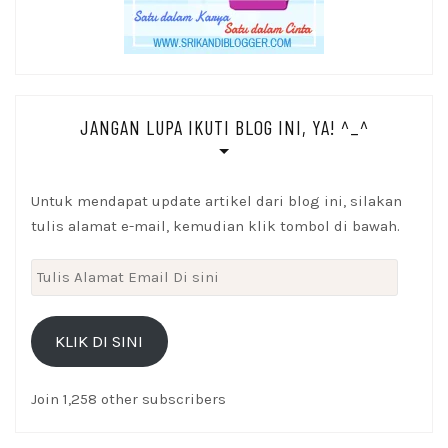
JANGAN LUPA IKUTI BLOG INI, YA! ^_^
Untuk mendapat update artikel dari blog ini, silakan
tulis alamat e-mail, kemudian klik tombol di bawah.
Tulis
Alamat
Email
KLIK DI SINI
Di
sini
Join 1,258 other subscribers