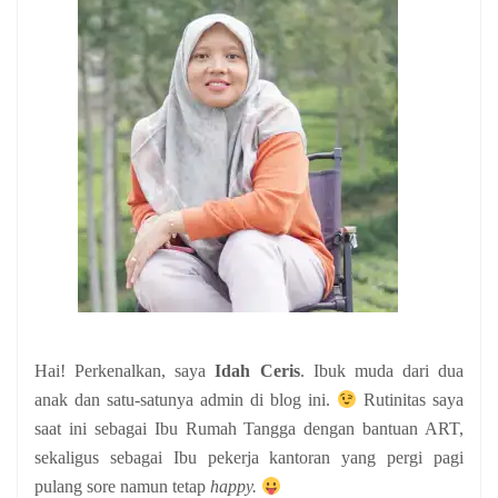
Hai! Perkenalkan, saya
Idah Ceris
. Ibuk muda dari dua
anak
dan satu-satunya admin di blog ini.
Rutinitas saya
saat ini sebagai Ibu Rumah Tangga dengan bantuan ART,
sekaligus sebagai Ibu pekerja kantoran yang pergi pagi
pulang sore namun tetap
happy.