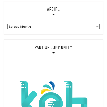
ARSIP_
Arsip_
PART OF COMMUNITY