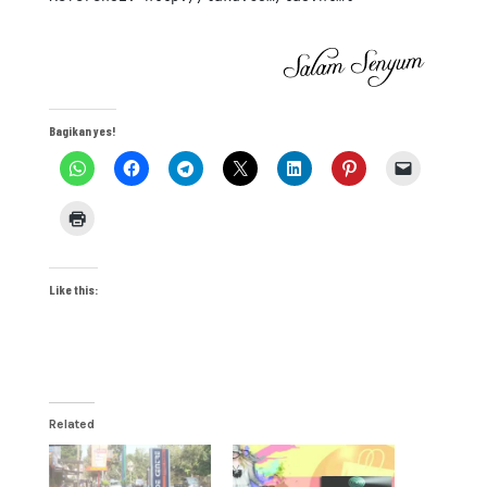
Bagikan yes!
Like this:
Related