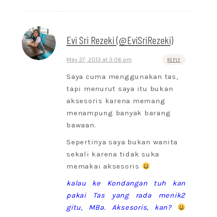
Evi Sri Rezeki (@EviSriRezeki)
May 27, 2013 at 3:06 pm
REPLY
Saya cuma menggunakan tas,
tapi menurut saya itu bukan
aksesoris karena memang
menampung banyak barang
bawaan.
Sepertinya saya bukan wanita
sekali karena tidak suka
memakai aksesoris
kalau ke Kondangan tuh kan
pakai Tas yang rada menik2
gitu, MBa. Aksesoris, kan?