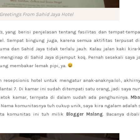
Greetings From
Sahid Jaya Hotel
gs
, yang berisi penjelasan tentang fasilitas dan tempat-temp
tel. Sempat bingung juga, karena semua aktifitas terpusat d
uma dan Sahid Jaya tidak terlalu jauh. Kalau jalan kaki kira-
g menginap di Sahid Jaya dijemput koq. Pernah sesekali saya j
tung membakar lemak pipi, ya.
 resepsionis hotel untuk mengatur anak-anaknya:lol:, akhirn
lantai 7. Di kamar ini sudah ditempati satu orang, jadi saya n
etok kamar, ternyata di dalam sudah ada penghuninya.
Mba
. Nama komunitasnya tuh cukup unik, saya kira ngalam adalah
ata komunitas ini tuh milik
Blogger Malang
. Bacanya dibali