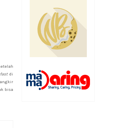
setelah
fast
di
cangkir
ak bisa