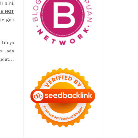
i sini,
EE HOT
lin gak
itifnya
pi ada
at. . .