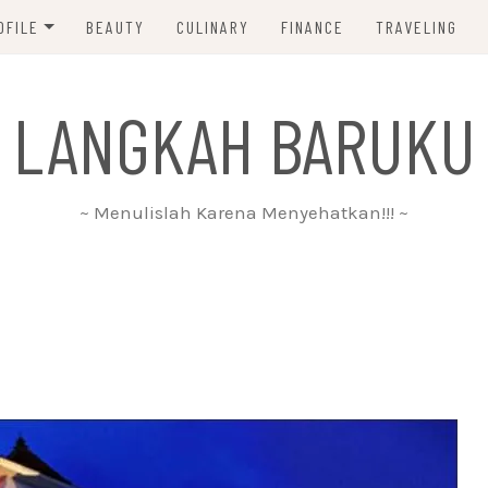
OFILE
BEAUTY
CULINARY
FINANCE
TRAVELING
ABOUT ME
 LANGKAH BARUKU
DISCLAIMER
PRIVACY POLICY
~ Menulislah Karena Menyehatkan!!! ~
PARTNERSHIP
CONTACT ME