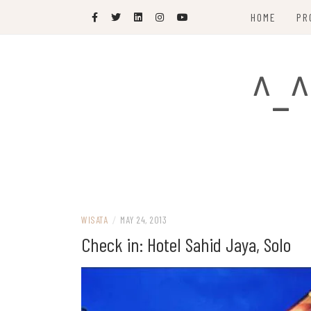
Skip
HOME
PR
to
content
^_^
WISATA
/
MAY 24, 2013
Check in: Hotel Sahid Jaya, Solo