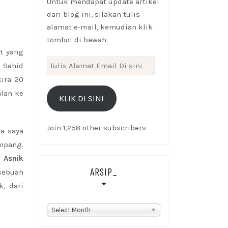
Untuk mendapat update artikel
dari blog ini, silakan tulis
alamat e-mail, kemudian klik
tombol di bawah.
at yang
Tulis
i Sahid
Alamat
kira 20
Email
alan ke
KLIK DI SINI
Di
sini
Join 1,258 other subscribers
ya saya
umpang.
 Asnik
ARSIP_
 sebuah
k, dari
Arsip_
Select Month