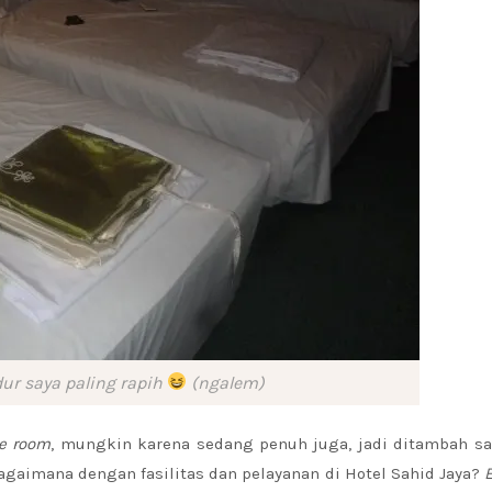
ur saya paling rapih
(ngalem)
e room
, mungkin karena sedang penuh juga, jadi ditambah sa
Bagaimana dengan fasilitas dan pelayanan di Hotel Sahid Jaya?