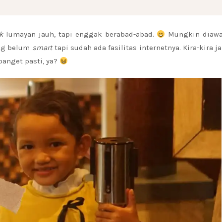
ck
lumayan jauh, tapi enggak berabad-abad.
Mungkin diawal
ng belum
smart
tapi sudah ada fasilitas internetnya. Kira-kira j
banget pasti, ya?