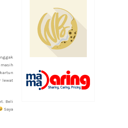
enggak
a masih
kartun
r lewat
t. Beli
Saya