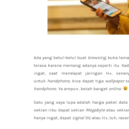
Ada yang betul-betul buat
browsing,
buka lama
terasa karena memang adanya seperti itu. Ka
ingat, saat mendapat jaringan H+, sen
untuk
handphone,
bisa dapat tiga
wallpaper
s
handphone.
Ya ampun…betah banget
online.
Satu yang saya lupa adalah harga paket data i
sekian ribu dapat sekian
Megabyte
atau sekia
hanya ingat, dapat
signal
3G atau H+, tuh, ras