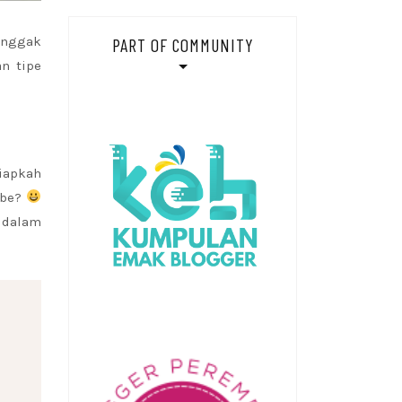
 enggak
PART OF COMMUNITY
n tipe
iapkah
ube?
 dalam