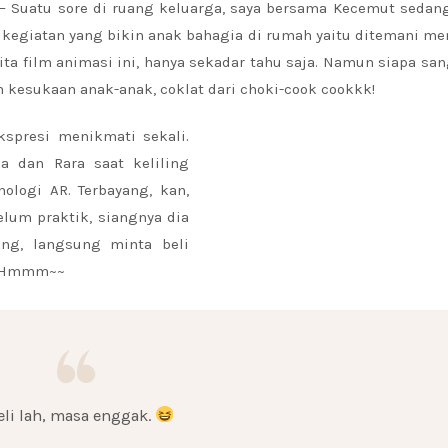
– Suatu sore di ruang keluarga, saya bersama Kecemut sedang
u kegiatan yang bikin anak bahagia di rumah yaitu ditemani m
rita film animasi ini, hanya sekadar tahu saja. Namun siapa san
 kesukaan anak-anak, coklat dari choki-cook cookkk!
spresi menikmati sekali.
 dan Rara saat keliling
ologi AR. Terbayang, kan,
elum praktik, siangnya dia
ng, langsung minta beli
k. Hmmm~~
eli lah, masa enggak.