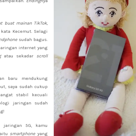
 sampaikan.
Ending
nya
t buat mainan TikTok,
 kata Kecemut. Selagi
ndphone
sudah bagus.
aringan internet yang
ng
atau sekadar
scroll
an baru mendukung
but, saya sudah cukup
angat stabil kecuali
logi jaringan sudah
g!
i jaringan 5G, kamu
yaitu
smartphone
yang