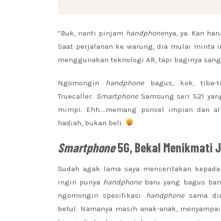
“Buk, nanti pinjam
handphone
nya, ya. Kan ha
Saat perjalanan ke warung, dia mulai minta 
menggunakan teknologi AR, tapi baginya sang
Ngomongin
handphone
bagus, kok, tiba-
Truecaller.
Smartphone
Samsung seri S21 ya
mimpi. Ehh….memang ponsel impian dan al
hadiah, bukan beli.
Smartphone
5G, Bekal Menikmati J
Sudah agak lama saya menceritakan kepada
ingin punya
handphone
baru yang bagus ban
ngomongin spesifikasi
handphone
sama di
betul. Namanya masih anak-anak, menyampaik