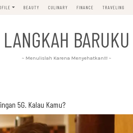
OFILE
BEAUTY
CULINARY
FINANCE
TRAVELING
ABOUT ME
 LANGKAH BARUKU
DISCLAIMER
PRIVACY POLICY
~ Menulislah Karena Menyehatkan!!! ~
PARTNERSHIP
CONTACT ME
ingan 5G. Kalau Kamu?