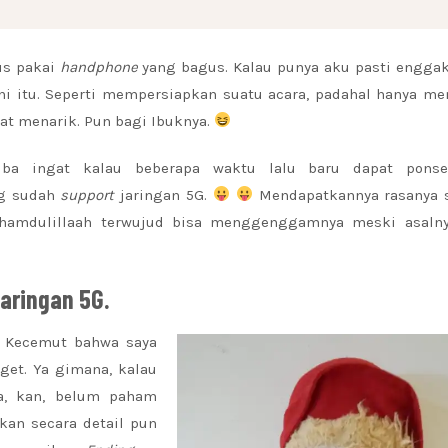
rus pakai
handphone
yang bagus. Kalau punya aku pasti enggak
ini itu. Seperti mempersiapkan suatu acara, padahal hanya m
at menarik. Pun bagi Ibuknya.
tiba ingat kalau beberapa waktu lalu baru dapat ponse
ng sudah
support
jaringan 5G.
Mendapatkannya rasanya s
hamdulillaah terwujud bisa menggenggamnya meski asalny
aringan 5G.
 Kecemut bahwa saya
get. Ya gimana, kalau
a, kan, belum paham
an secara detail pun