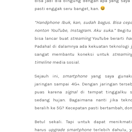
bisa jadi dia bingung dengan apa yang saya
pasti enggak seru banget, kan.
“Handphone Ibuk, kan, sudah bagus. Bisa cepa
nonton YouTube, Instagram. Aku suka.”
Begitu
bisa lancar buat
streaming
YouTube berarti
ha
Padahal di dalamnya ada kekuatan teknologi j
sangat membantu koneksi untuk
streami
timeline
media sosial.
Sejauh ini,
smartphone
yang saya gunak
jaringan sampai 4G+. Dengan jaringan terse
puas karena
signal
di tempat tinggalku s
sedang hujan. Bagaimana nanti jika tekno
beralih ke 5G? Kecepatan pasti bertambah, don
Betul sekali. Tapi untuk dapat menikmat
harus
upgrade
smartphone
terlebih dahulu, 