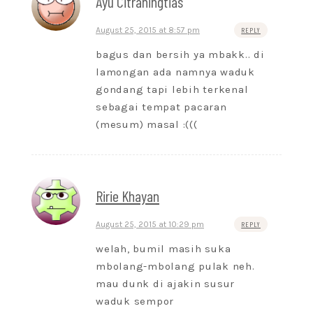
Ayu Citraningtias
August 25, 2015 at 8:57 pm
REPLY
bagus dan bersih ya mbakk.. di
lamongan ada namnya waduk
gondang tapi lebih terkenal
sebagai tempat pacaran
(mesum) masal :(((
Ririe Khayan
August 25, 2015 at 10:29 pm
REPLY
welah, bumil masih suka
mbolang-mbolang pulak neh.
mau dunk di ajakin susur
waduk sempor