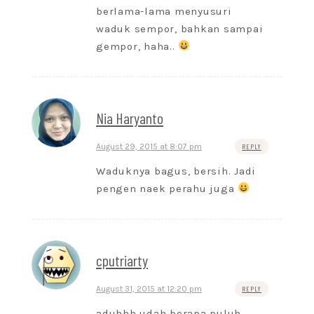
berlama-lama menyusuri
waduk sempor, bahkan sampai
gempor, haha..
Nia Haryanto
August 29, 2015 at 8:07 pm
REPLY
Waduknya bagus, bersih. Jadi
pengen naek perahu juga
cputriarty
August 31, 2015 at 12:20 pm
REPLY
aduhhh udah berapa puluh