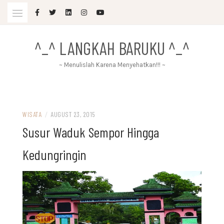
Skip
to
content
^_^ LANGKAH BARUKU ^_^
~ Menulislah Karena Menyehatkan!!! ~
WISATA
/
AUGUST 23, 2015
Susur Waduk Sempor Hingga
Kedungringin