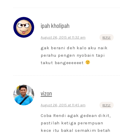
ipah kholipah
August 26, 2015 at 11:32 am
REPLY
gak berani deh kalo aku naik
perahu pengen nyobain tapi
takut bangeeeeeet
vizon
August 26, 2015 at 11:45 am
REPLY
Coba Rendi agak gedean dikit,
pastilah ketiga perempuan
kece itu bakal semakim betah