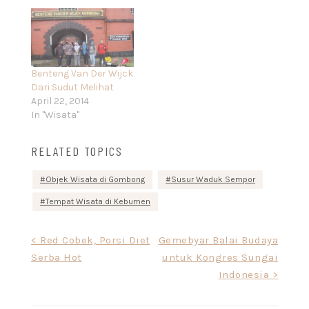
Benteng Van Der Wijck
Dari Sudut Melihat
April 22, 2014
In "Wisata"
RELATED TOPICS
Objek Wisata di Gombong
Susur Waduk Sempor
Tempat Wisata di Kebumen
Post
< Red Cobek, Porsi Diet
Gemebyar Balai Budaya
Serba Hot
untuk Kongres Sungai
navigation
Indonesia >