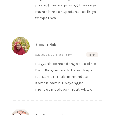
pusing…habis pusing biasanya
muntah mbak…padahal asik ya
tempatnya…
Yuniari Nukti
August 25, 2015 at 3:13 pm
REPLY
Hayyaah pemandangae uapik’e
Dah. Pengen naik kapal-kapal
itu sambil makan mendoan.
Komen sambil bayangno
mendoan selebar jidat wkwk