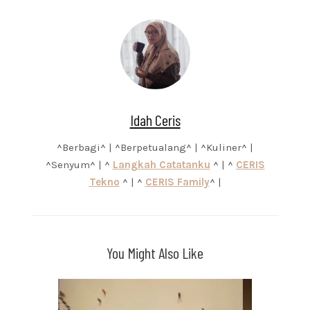
Idah Ceris
^Berbagi^ | ^Berpetualang^ | ^Kuliner^ |
^Senyum^ | ^
Langkah Catatanku
^ | ^
CERIS
Tekno
^ | ^
CERIS Family
^ |
You Might Also Like