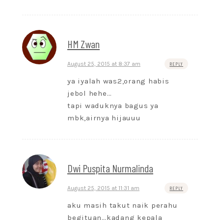
HM Zwan
August 25, 2015 at 8:37 am
REPLY
ya iyalah was2,orang habis
jebol hehe…
tapi waduknya bagus ya
mbk,airnya hijauuu
Dwi Puspita Nurmalinda
August 25, 2015 at 11:31 am
REPLY
aku masih takut naik perahu
begituan…kadang kepala