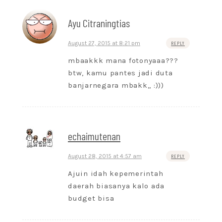
Ayu Citraningtias
August 27, 2015 at 8:21 pm
REPLY
mbaakkk mana fotonyaaa???
btw, kamu pantes jadi duta
banjarnegara mbakk,, :)))
echaimutenan
August 28, 2015 at 4:57 am
REPLY
Ajuin idah kepemerintah
daerah biasanya kalo ada
budget bisa