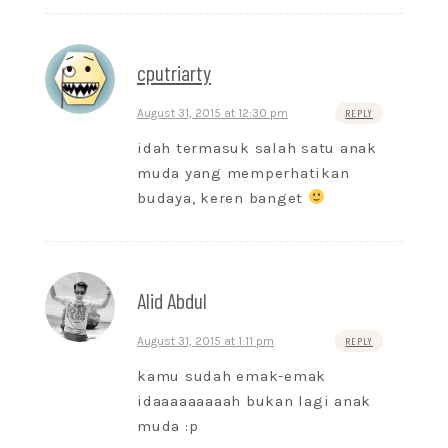
cputriarty
August 31, 2015 at 12:30 pm
REPLY
idah termasuk salah satu anak
muda yang memperhatikan
budaya, keren banget
Alid Abdul
August 31, 2015 at 1:11 pm
REPLY
kamu sudah emak-emak
idaaaaaaaaah bukan lagi anak
muda :p