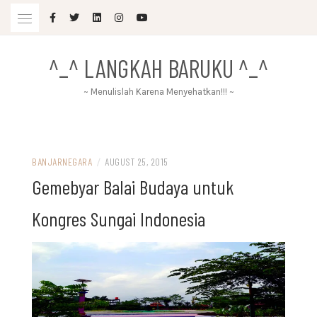
Skip
to
content
^_^ LANGKAH BARUKU ^_^
~ Menulislah Karena Menyehatkan!!! ~
BANJARNEGARA
/
AUGUST 25, 2015
Gemebyar Balai Budaya untuk
Kongres Sungai Indonesia