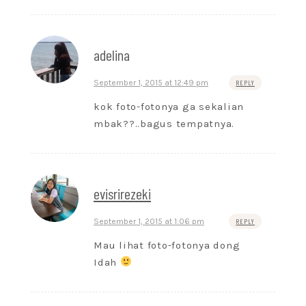
adelina
September 1, 2015 at 12:49 pm
REPLY
kok foto-fotonya ga sekalian
mbak??..bagus tempatnya.
evisrirezeki
September 1, 2015 at 1:06 pm
REPLY
Mau lihat foto-fotonya dong
Idah