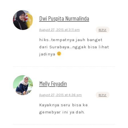
Dwi Puspita Nurmalinda
August 27, 2015 at 3:11 pm
REPLY
hiks..tempatnya jauh banget
dari Surabaya…nggak bisa lihat
jadinya
Melly Feyadin
August 27, 2015 at 4:36 pm
REPLY
Kayaknya seru bisa ke
gemebyar ini ya dah.