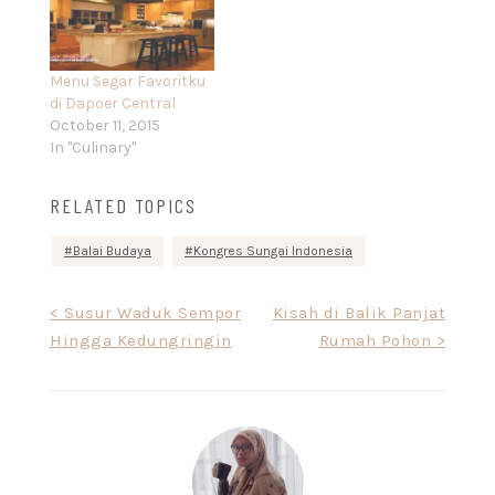
Menu Segar Favoritku
di Dapoer Central
October 11, 2015
In "Culinary"
RELATED TOPICS
Balai Budaya
Kongres Sungai Indonesia
Post
< Susur Waduk Sempor
Kisah di Balik Panjat
Hingga Kedungringin
Rumah Pohon >
navigation