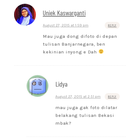
Uniek Kaswarganti
August 27, 2015 at 1:59 pm
REPLY
Mau juga dong difoto di depan
tulisan Banjarnegara, ben
kekinian inyong e Dah
Lidya
August 27, 2015 at 2:51 pm
REPLY
mau juga gak foto dilatar
belakang tulisan Bekasi
mbak?