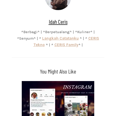
Idah Ceris
^Berbagi^ | ^Berpetualang^ | ^Kuliner^ |
^Senyum^ | ^
Langkah Catatanku
^ | ^
CERIS
Tekno
^ | ^
CERIS Family
^ |
You Might Also Like