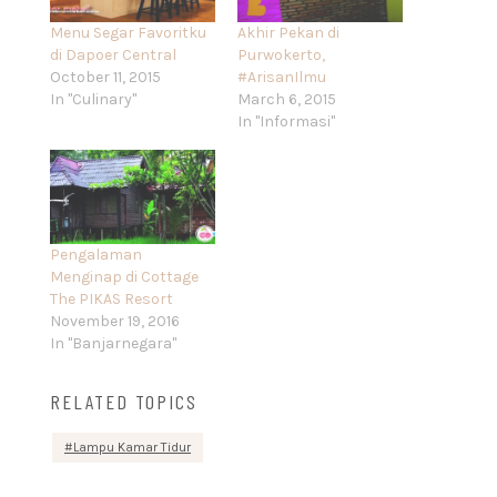
Menu Segar Favoritku
Akhir Pekan di
di Dapoer Central
Purwokerto,
October 11, 2015
#ArisanIlmu
In "Culinary"
March 6, 2015
In "Informasi"
Pengalaman
Menginap di Cottage
The PIKAS Resort
November 19, 2016
In "Banjarnegara"
RELATED TOPICS
Lampu Kamar Tidur