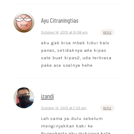
Ayu Citraningtias
October 14, 2015 at 9:08 pm
REPLY
aku gak bisa mbak tidur kalo
panas, setidaknya ada kipas
sate buat kipas2, uda terbiasa
pake ace soalnya hehe
izandi
October 15, 2015 at 7:23 am
REPLY
Lah sama ya..dulu sebelum
menginjakkan kaki ke
Purwokerto aku mikirnya kota