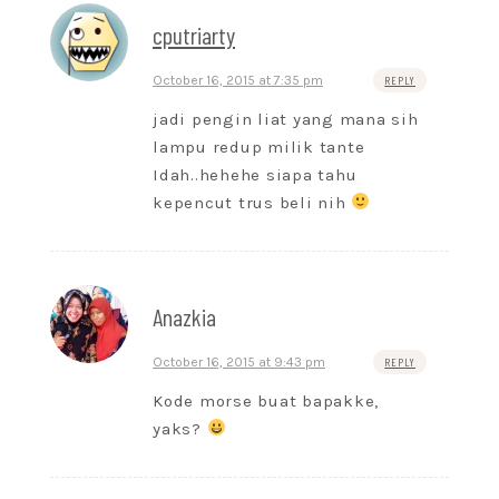
cputriarty
October 16, 2015 at 7:35 pm
REPLY
jadi pengin liat yang mana sih
lampu redup milik tante
Idah..hehehe siapa tahu
kepencut trus beli nih
Anazkia
October 16, 2015 at 9:43 pm
REPLY
Kode morse buat bapakke,
yaks?