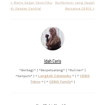
Post
< Menu Segar Favoritku
Konferensi yang Gagal
di Dapoer Central
Bersama CERIS >
navigation
Idah Ceris
^Berbagi^ | ^Berpetualang^ | ^Kuliner^ |
^Senyum^ | ^
Langkah Catatanku
^ | ^
CERIS
Tekno
^ | ^
CERIS Family
^ |