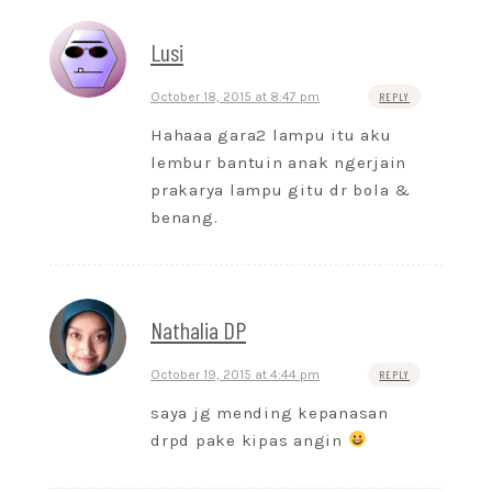
Lusi
October 18, 2015 at 8:47 pm
REPLY
Hahaaa gara2 lampu itu aku
lembur bantuin anak ngerjain
prakarya lampu gitu dr bola &
benang.
Nathalia DP
October 19, 2015 at 4:44 pm
REPLY
saya jg mending kepanasan
drpd pake kipas angin