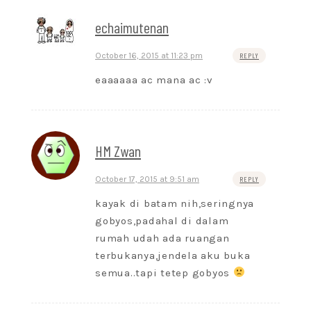
echaimutenan
October 16, 2015 at 11:23 pm
REPLY
eaaaaaa ac mana ac :v
HM Zwan
October 17, 2015 at 9:51 am
REPLY
kayak di batam nih,seringnya
gobyos,padahal di dalam
rumah udah ada ruangan
terbukanya,jendela aku buka
semua..tapi tetep gobyos