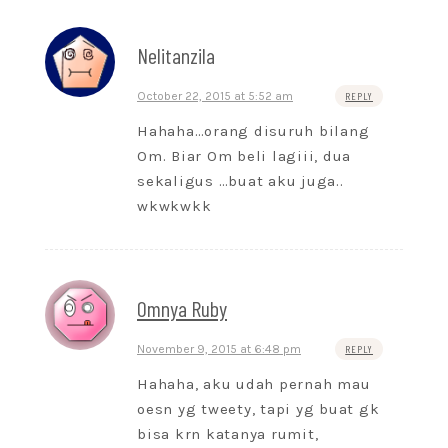
Nelitanzila
October 22, 2015 at 5:52 am
REPLY
Hahaha…orang disuruh bilang
Om. Biar Om beli lagiii, dua
sekaligus …buat aku juga..
wkwkwkk
Omnya Ruby
November 9, 2015 at 6:48 pm
REPLY
Hahaha, aku udah pernah mau
oesn yg tweety, tapi yg buat gk
bisa krn katanya rumit,