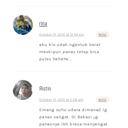
rina
October 15, 2015 at 12:54 pm
REPLY
aku klo udah ngantuk berat
meskipun panas tetep bisa
pules hehehe…
Ristin
October 15, 2015 at 5:06 pm
REPLY
Emang suhu udara dimana2 lg
panas sangat. Di Bekasi jg
panasnya lbh brasa menyengat.