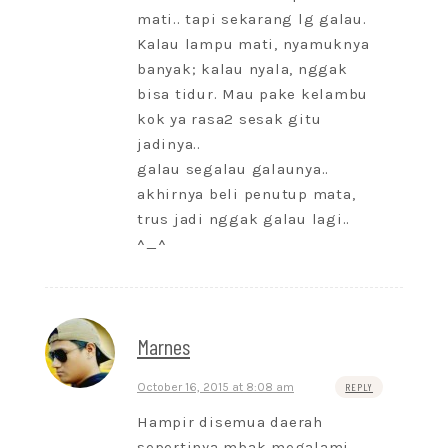
mati.. tapi sekarang lg galau.
Kalau lampu mati, nyamuknya
banyak; kalau nyala, nggak
bisa tidur. Mau pake kelambu
kok ya rasa2 sesak gitu
jadinya..
galau segalau galaunya..
akhirnya beli penutup mata,
trus jadi nggak galau lagi..
^_^
Marnes
October 16, 2015 at 8:08 am
REPLY
Hampir disemua daerah
sepertinya mbak megalami