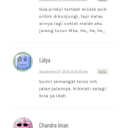
Goa pindul tempat wisata asik
untuk dikunjungi, tapi kalau
airnya lagi coklat malah aku
jarang turun Mba. He,, he, he,,
Lidya
September 17, 2015 at 11:23 am
REPLY
bumil semangat terus nih
jalan-jalannya. Nikmati selagi
bisa ya Idah
Chandra Iman