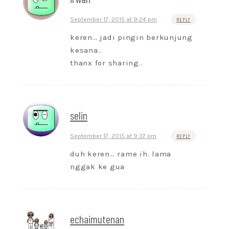
September 17, 2015 at 9:24 pm
REPLY
keren… jadi pingin berkunjung
kesana..
thanx for sharing..
selin
September 17, 2015 at 9:37 pm
REPLY
duh keren… rame ih. lama
nggak ke gua
echaimutenan