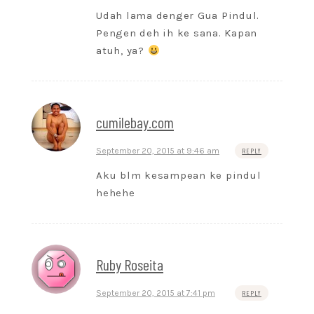
Udah lama denger Gua Pindul.
Pengen deh ih ke sana. Kapan
atuh, ya?
cumilebay.com
September 20, 2015 at 9:46 am
REPLY
Aku blm kesampean ke pindul
hehehe
Ruby Roseita
September 20, 2015 at 7:41 pm
REPLY