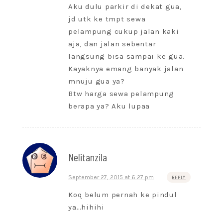
Aku dulu parkir di dekat gua,
jd utk ke tmpt sewa
pelampung cukup jalan kaki
aja, dan jalan sebentar
langsung bisa sampai ke gua.
Kayaknya emang banyak jalan
mnuju gua ya?
Btw harga sewa pelampung
berapa ya? Aku lupaa
Nelitanzila
September 27, 2015 at 6:27 pm
REPLY
Koq belum pernah ke pindul
ya…hihihi