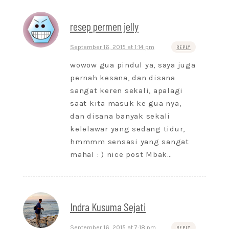
resep permen jelly
September 16, 2015 at 1:14 pm
REPLY
wowow gua pindul ya, saya juga
pernah kesana, dan disana
sangat keren sekali, apalagi
saat kita masuk ke gua nya,
dan disana banyak sekali
kelelawar yang sedang tidur,
hmmmm sensasi yang sangat
mahal : ) nice post Mbak…
Indra Kusuma Sejati
September 16, 2015 at 7:18 pm
REPLY