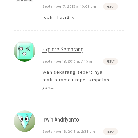
September 17, 2015 at 10:02 pm
REPLY
Idah….hati2 :v
Explore Semarang
September 18, 2015 at 7:45 am
REPLY
Wah sekarang sepertinya
makin rame umpel umpelan
yah….
Irwin Andriyanto
September 18, 2015 at 2:34 pm
REPLY