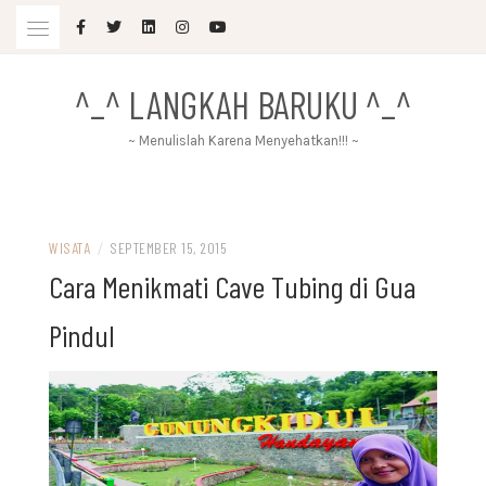
Skip
to
content
^_^ LANGKAH BARUKU ^_^
~ Menulislah Karena Menyehatkan!!! ~
WISATA
/
SEPTEMBER 15, 2015
Cara Menikmati Cave Tubing di Gua
Pindul