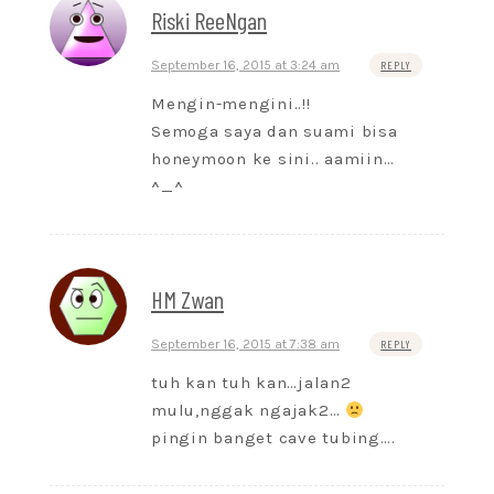
Riski ReeNgan
September 16, 2015 at 3:24 am
REPLY
Mengin-mengini..!!
Semoga saya dan suami bisa
honeymoon ke sini.. aamiin…
^_^
HM Zwan
September 16, 2015 at 7:38 am
REPLY
tuh kan tuh kan…jalan2
mulu,nggak ngajak2…
pingin banget cave tubing….