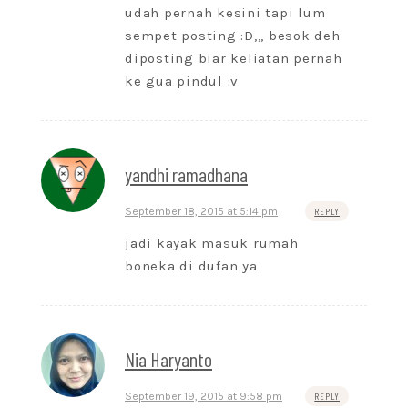
udah pernah kesini tapi lum
sempet posting :D,,, besok deh
diposting biar keliatan pernah
ke gua pindul :v
yandhi ramadhana
September 18, 2015 at 5:14 pm
REPLY
jadi kayak masuk rumah
boneka di dufan ya
Nia Haryanto
September 19, 2015 at 9:58 pm
REPLY