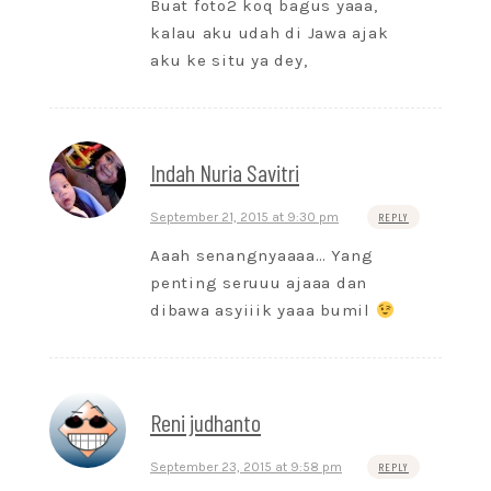
Buat foto2 koq bagus yaaa,
kalau aku udah di Jawa ajak
aku ke situ ya dey,
Indah Nuria Savitri
September 21, 2015 at 9:30 pm
REPLY
Aaah senangnyaaaa… Yang
penting seruuu ajaaa dan
dibawa asyiiik yaaa bumil
Reni judhanto
September 23, 2015 at 9:58 pm
REPLY