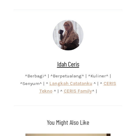
Idah Ceris
^Berbagi^ | ^Berpetualang^ | ^Kuliner^ |
^Senyum^ | ^
Langkah Catatanku
^ | ^
CERIS
Tekno
^ | ^
CERIS Family
^ |
You Might Also Like