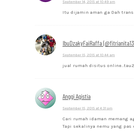
September 14, 2015 at 10:49 pm
Itu dijamin aman ga Dah tran
IbuDzakyFaiRaffa (@fitrianita1
September 15, 2015 at 10:44 am
jual rumah disitus online..tau
Anggi Agistia
September 15, 2015 at 4:31 pm
Cari rumah idaman memang ag
Tapi sekalinya nemu yang pas