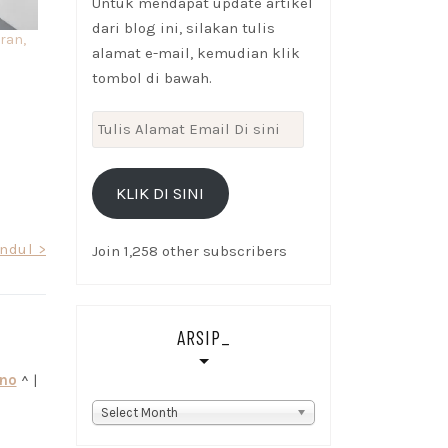
Untuk mendapat update artikel
dari blog ini, silakan tulis
ran,
alamat e-mail, kemudian klik
tombol di bawah.
Tulis
Alamat
Email
KLIK DI SINI
Di
sini
ndul >
Join 1,258 other subscribers
ARSIP_
kno
^ |
Arsip_
Select Month