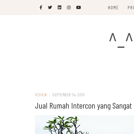
Skip
HOME
PR
to
content
^_^
REVIEW
/
SEPTEMBER 14, 2015
Jual Rumah Intercon yang Sangat 