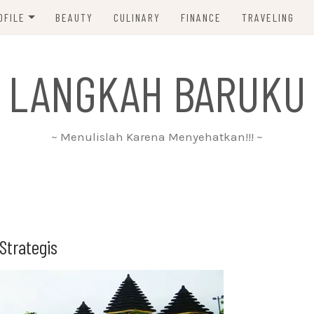
OFILE
BEAUTY
CULINARY
FINANCE
TRAVELING
ABOUT ME
 LANGKAH BARUKU
DISCLAIMER
PRIVACY POLICY
~ Menulislah Karena Menyehatkan!!! ~
PARTNERSHIP
CONTACT ME
Strategis