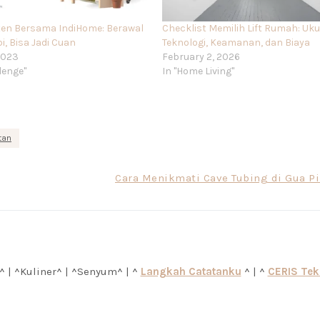
en Bersama IndiHome: Berawal
Checklist Memilih Lift Rumah: Uku
i, Bisa Jadi Cuan
Teknologi, Keamanan, dan Biaya
2023
February 2, 2026
lenge"
In "Home Living"
tan
Cara Menikmati Cave Tubing di Gua Pi
^ | ^Kuliner^ | ^Senyum^ | ^
Langkah Catatanku
^ | ^
CERIS Te