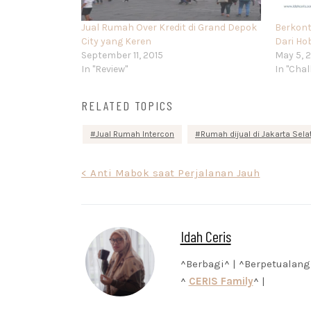
Jual Rumah Over Kredit di Grand Depok
Berkont
City yang Keren
Dari Hob
September 11, 2015
May 5, 
In "Review"
In "Chal
RELATED TOPICS
Jual Rumah Intercon
Rumah dijual di Jakarta Sela
Post
< Anti Mabok saat Perjalanan Jauh
navigation
Idah Ceris
^Berbagi^ | ^Berpetualang
^
CERIS Family
^ |