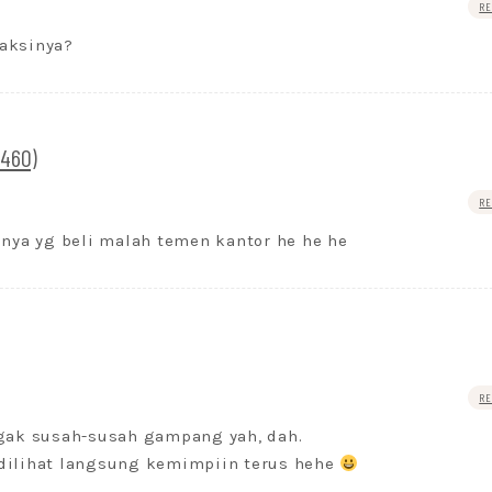
RE
saksinya?
3460)
RE
2nya yg beli malah temen kantor he he he
RE
ak susah-susah gampang yah, dah.
 dilihat langsung kemimpiin terus hehe