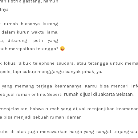
an listrik gastang, namun
lnya.
k rumah biasanya kurang
 dalam kurun waktu lama.
a, dibarengi petir yang
kah merepotkan tetangga?
dak fokus. Sibuk telephone saudara, atau tetangga untuk mem
ele, tapi cukup menggangu banyak pihak, ya.
 yang memang terjaga keamananya. Kamu bisa mencari inf
eb jual rumah online. Seperti
rumah dijual di Jakarta Selatan
.
t menjelaskan, bahwa rumah yang dijual menjanjikan keamanan
ya bisa menjadi sebuah rumah idaman.
ulis di atas juga menawarkan harga yang sangat terjangkau