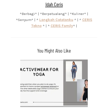
Idah Ceris
^Berbagi^ | ^Berpetualang^ | ^Kuliner^ |
^Senyum^ | ^
Langkah Catatanku
^ | ^
CERIS
Tekno
^ | ^
CERIS Family
^ |
You Might Also Like