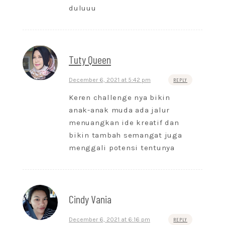
duluuu
Tuty Queen
December 6, 2021 at 5:42 pm
REPLY
Keren challenge nya bikin
anak-anak muda ada jalur
menuangkan ide kreatif dan
bikin tambah semangat juga
menggali potensi tentunya
Cindy Vania
December 6, 2021 at 6:16 pm
REPLY