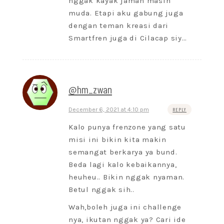
nggak kayak jaman masih
muda. Etapi aku gabung juga
dengan teman kreasi dari
Smartfren juga di Cilacap siy…
@hm_zwan
December 6, 2021 at 4:10 pm
REPLY
Kalo punya frenzone yang satu
misi ini bikin kita makin
semangat berkarya ya bund.
Beda lagi kalo kebaikannya,
heuheu.. Bikin nggak nyaman.
Betul nggak sih..
Wah,boleh juga ini challenge
nya, ikutan nggak ya? Cari ide