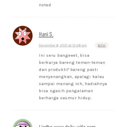
noted
Hani S.
December 8, 2021 at 12:08 pm
REPLY
Ini seru bangeeet, bisa
berkarya bareng teman-teman
dan produktif bareng pasti
menyenangkan, apalagi kalau
sampai menang nih, hadiahnya
bisa ngasih pengalaman
berharga seumur hidup.
Lisdha www.daily-wife.com