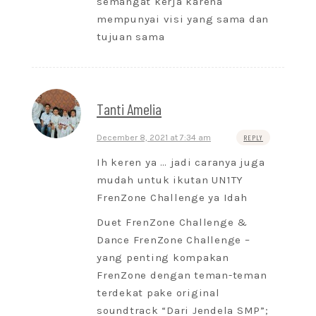
semangat kerja karena
mempunyai visi yang sama dan
tujuan sama
Tanti Amelia
December 8, 2021 at 7:34 am
REPLY
Ih keren ya … jadi caranya juga
mudah untuk ikutan UN1TY
FrenZone Challenge ya Idah
Duet FrenZone Challenge &
Dance FrenZone Challenge –
yang penting kompakan
FrenZone dengan teman-teman
terdekat pake original
soundtrack “Dari Jendela SMP”;