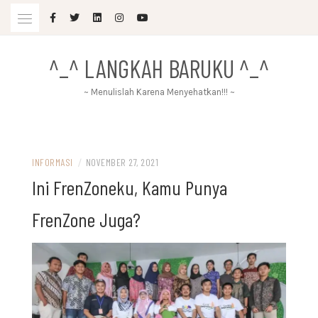
Skip
to
content
^_^ LANGKAH BARUKU ^_^
~ Menulislah Karena Menyehatkan!!! ~
INFORMASI
/
NOVEMBER 27, 2021
Ini FrenZoneku, Kamu Punya
FrenZone Juga?