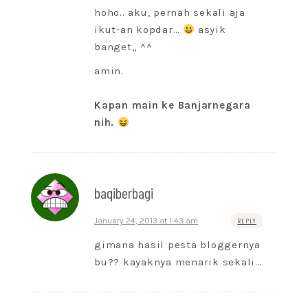
hoho.. aku, pernah sekali aja
ikut-an kopdar…
asyik
banget,, ^^
amin.
Kapan main ke Banjarnegara
nih.
baqiberbagi
January 24, 2013 at 1:43 am
REPLY
gimana hasil pesta bloggernya
bu?? kayaknya menarik sekali…