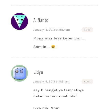
Alifianto
January 14, 2013 at 8:10 am
REPLY
Moga ntar bisa ketemuan….
Aamiin. .
Lidya
January 14, 2013 at 9:51 am
REPLY
asyik banget ya tempatnya
deket sama rumah idah
Iyya nih, Mom.