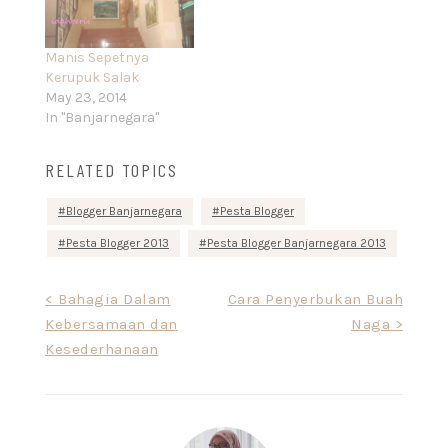
Manis Sepetnya
Kerupuk Salak
May 23, 2014
In "Banjarnegara"
RELATED TOPICS
Blogger Banjarnegara
Pesta Blogger
Pesta Blogger 2013
Pesta Blogger Banjarnegara 2013
Post
< Bahagia Dalam
Cara Penyerbukan Buah
Kebersamaan dan
Naga >
navigation
Kesederhanaan