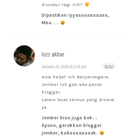
diundur lagi nih?
Dipastikan iyyaaaaaaaaaaa,
Mba. . .
lozz akbar
January 15, 2013 at 11:14 am
REPLY
wow hebat nih Banjarnegara..
Jember loh gak ada pesta
blogger.
salam buat semua yang disana
ya
Jember bisa juga kok. .
Ayooo, gerakkan blogger
jember, kakaaaaaaaak.