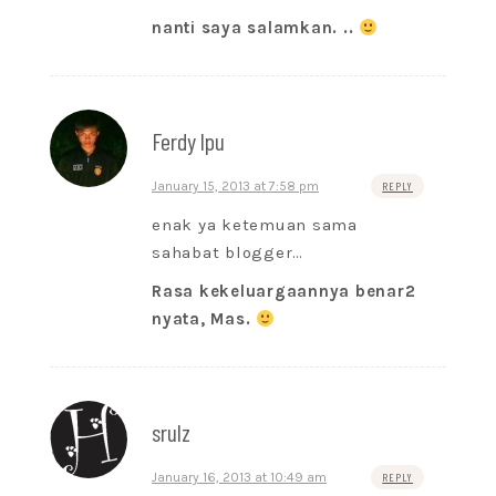
nanti saya salamkan. ..
Ferdy lpu
January 15, 2013 at 7:58 pm
REPLY
enak ya ketemuan sama
sahabat blogger…
Rasa kekeluargaannya benar2
nyata, Mas.
srulz
January 16, 2013 at 10:49 am
REPLY