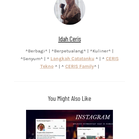
Idah Ceris
^Berbagi^ | ^Berpetualang^ | ^Kuliner^ |
^Senyum^ | ^
Langkah Catatanku
^ | ^
CERIS
Tekno
^ | ^
CERIS Family
^ |
You Might Also Like