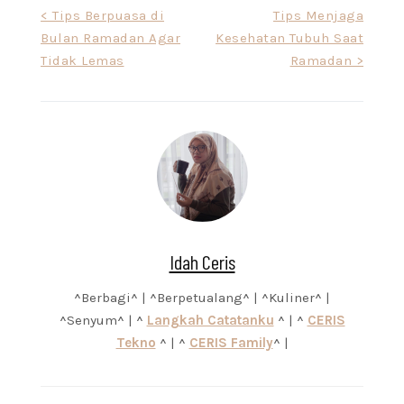
Post
< Tips Berpuasa di
Tips Menjaga
Bulan Ramadan Agar
Kesehatan Tubuh Saat
navigation
Tidak Lemas
Ramadan >
Idah Ceris
^Berbagi^ | ^Berpetualang^ | ^Kuliner^ |
^Senyum^ | ^
Langkah Catatanku
^ | ^
CERIS
Tekno
^ | ^
CERIS Family
^ |