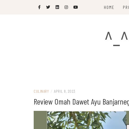
Skip
HOME
PR
to
content
^_^
CULINARY
/
APRIL 8, 2023
Review Omah Dawet Ayu Banjarne