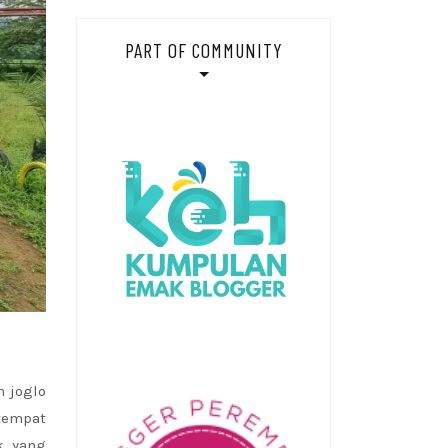
PART OF COMMUNITY
 joglo
tempat
k yang