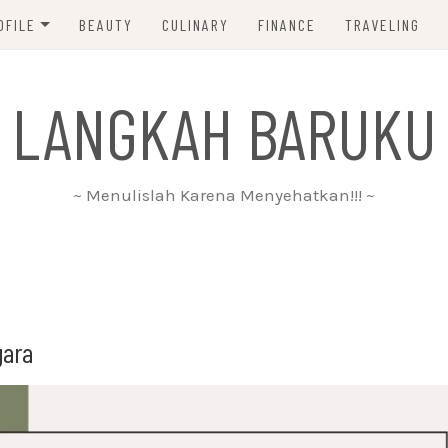
OFILE
BEAUTY
CULINARY
FINANCE
TRAVELING
ABOUT ME
 LANGKAH BARUKU
DISCLAIMER
PRIVACY POLICY
~ Menulislah Karena Menyehatkan!!! ~
PARTNERSHIP
CONTACT ME
gara