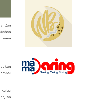
dengan
mbahan
g mana
 bukan
 sambal
 kalau
sajian