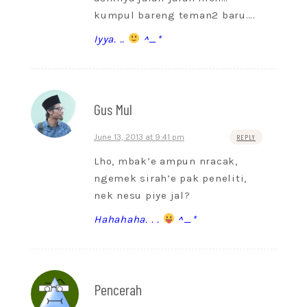
kumpul bareng teman2 baru….
Iyya. ..
^_*
Gus Mul
June 13, 2013 at 9:41 pm
REPLY
Lho, mbak’e ampun nracak,
ngemek sirah’e pak peneliti,
nek nesu piye jal?
Hahahaha. . .
^_*
Pencerah