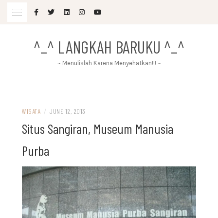
Skip
to
content
^_^ LANGKAH BARUKU ^_^
~ Menulislah Karena Menyehatkan!!! ~
WISATA
/
JUNE 12, 2013
Situs Sangiran, Museum Manusia
Purba