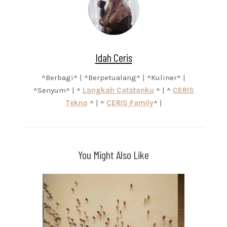
Idah Ceris
^Berbagi^ | ^Berpetualang^ | ^Kuliner^ |
^Senyum^ | ^
Langkah Catatanku
^ | ^
CERIS
Tekno
^ | ^
CERIS Family
^ |
You Might Also Like