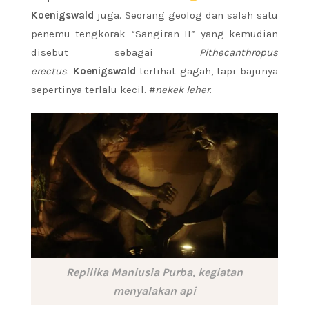
Koenigswald
juga. Seorang geolog dan salah satu
penemu tengkorak “Sangiran II” yang kemudian
disebut sebagai
Pithecanthropus
erectus
.
Koenigswald
terlihat gagah, tapi bajunya
sepertinya terlalu kecil. #
nekek leher
.
Repilika Maniusia Purba, kegiatan
menyalakan api