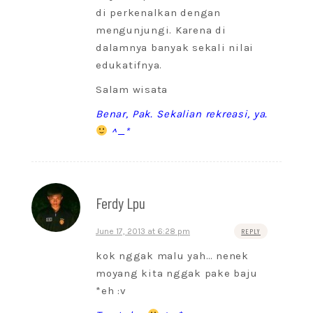
di perkenalkan dengan
mengunjungi. Karena di
dalamnya banyak sekali nilai
edukatifnya.
Salam wisata
Benar, Pak. Sekalian rekreasi, ya.
^_*
Ferdy Lpu
June 17, 2013 at 6:28 pm
REPLY
kok nggak malu yah… nenek
moyang kita nggak pake baju
*eh :v