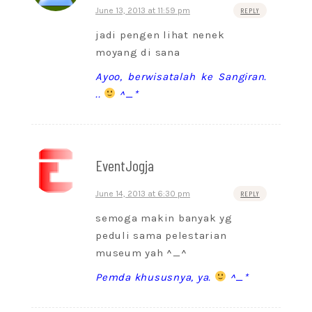
June 13, 2013 at 11:59 pm
REPLY
jadi pengen lihat nenek
moyang di sana
Ayoo, berwisatalah ke Sangiran.
..
^_*
EventJogja
June 14, 2013 at 6:30 pm
REPLY
semoga makin banyak yg
peduli sama pelestarian
museum yah ^_^
Pemda khususnya, ya.
^_*