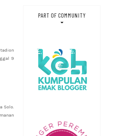
PART OF COMMUNITY
tadion
nggal 9
a Solo.
eamanan