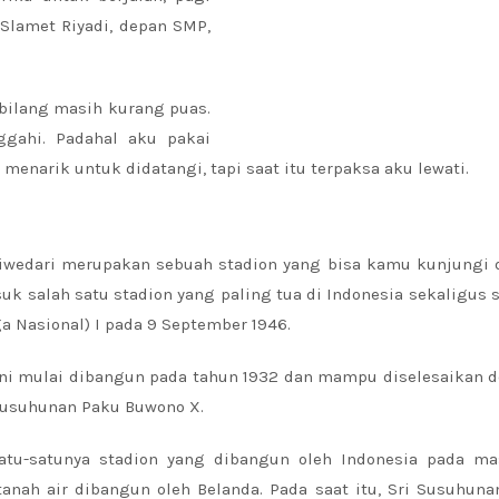
Slamet Riyadi, depan SMP,
dibilang masih kurang puas.
gahi. Padahal aku pakai
enarik untuk didatangi, tapi saat itu terpaksa aku lewati.
Sriwedari merupakan sebuah stadion yang bisa kamu kunjungi 
suk salah satu stadion yang paling tua di Indonesia sekaligus 
 Nasional) I pada 9 September 1946.
ini mulai dibangun pada tahun 1932 dan mampu diselesaikan 
Susuhunan Paku Buwono X.
atu-satunya stadion yang dibangun oleh Indonesia pada mas
tanah air dibangun oleh Belanda. Pada saat itu, Sri Susuhun