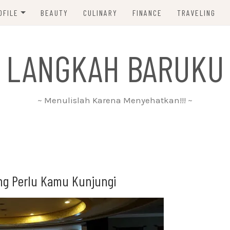
OFILE
BEAUTY
CULINARY
FINANCE
TRAVELING
ABOUT ME
 LANGKAH BARUKU
DISCLAIMER
PRIVACY POLICY
~ Menulislah Karena Menyehatkan!!! ~
PARTNERSHIP
CONTACT ME
ng Perlu Kamu Kunjungi