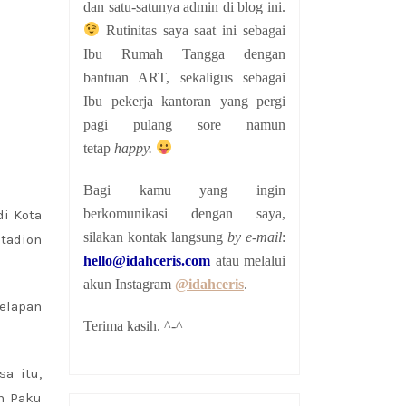
dan satu-satunya admin di blog ini.
Rutinitas saya saat ini sebagai
Ibu Rumah Tangga dengan
bantuan ART, sekaligus sebagai
Ibu pekerja kantoran yang pergi
pagi pulang sore namun
tetap
happy.
Bagi kamu yang ingin
berkomunikasi dengan saya,
di Kota
silakan kontak langsung
by e-mail
:
stadion
hello@idahceris.com
atau melalui
akun Instagram
@idahceris
.
delapan
Terima kasih. ^-^
a itu,
an Paku