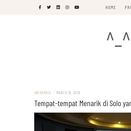
Skip
HOME
PR
to
content
^_^
INFORMASI
/
MARCH 16, 2016
Tempat-tempat Menarik di Solo ya