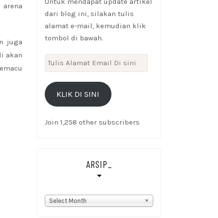
Untuk mendapat update artikel
 arena
dari blog ini, silakan tulis
alamat e-mail, kemudian klik
tombol di bawah.
an juga
di akan
Tulis
memacu
Alamat
Email
KLIK DI SINI
Di
sini
Join 1,258 other subscribers
ARSIP_
Arsip_
Select Month